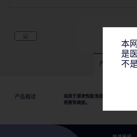
本
是
不
产品概述
适用于原发性股浅动脉(SFA)和近腘
产品概述
再狭窄病变。
快速链接