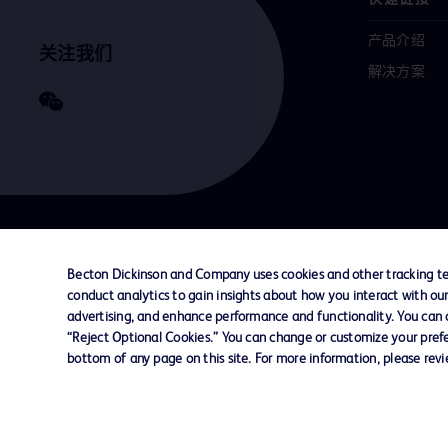
产品介绍
关注我们
解决方案
联系我们
Cookie 政策
隐私政策
使用条款
Becton Dickinson and Company uses cookies and other tracking tec
conduct analytics to gain insights about how you interact with ou
advertising, and enhance performance and functionality. You can op
© 2026 BD. All rights reserved. BD and the B
“Reject Optional Cookies.” You can change or customize your prefe
are trademarks of Becton, Dickinson and Comp
bottom of any page on this site. For more information, please rev
other trademarks are the property of their re
owners.
您的隐私权
限制敏感信息使用