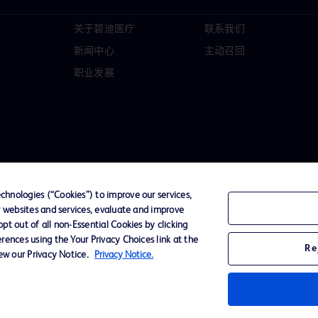
关于碧迪医疗
联系我们
新闻中心
主动召回
职业发展
hnologies (“Cookies”) to improve our services,
r websites and services, evaluate and improve
t out of all non-Essential Cookies by clicking
D Logo
rences using the Your Privacy Choices link at the
Re
any. All
iew our Privacy Notice.
Privacy Notice.
spective