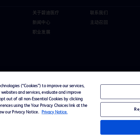
关于碧迪医疗
联系我们
新闻中心
主动召回
职业发展
hnologies (“Cookies”) to improve our services,
r websites and services, evaluate and improve
t out of all non-Essential Cookies by clicking
D Logo
rences using the Your Privacy Choices link at the
Re
any. All
iew our Privacy Notice.
Privacy Notice.
spective