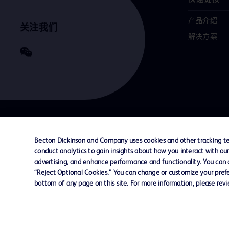
产品介绍
关注我们
解决方案
联系我们
Cookie 政策
隐私政策
使用条款
Becton Dickinson and Company uses cookies and other tracking tec
conduct analytics to gain insights about how you interact with ou
advertising, and enhance performance and functionality. You can op
© 2026 BD. All rights reserved. BD and the B
“Reject Optional Cookies.” You can change or customize your prefe
are trademarks of Becton, Dickinson and Comp
bottom of any page on this site. For more information, please rev
other trademarks are the property of their re
owners.
您的隐私权
限制敏感信息使用