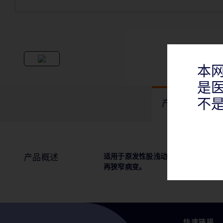
本
是
不
产品概述
适用于原发性股浅动脉(SFA)和近腘
产品概述
再狭窄病变。
快速链接