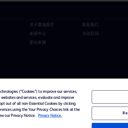
关于碧迪医疗
联系我们
新闻中心
主动召回
职业发展
hnologies (“Cookies”) to improve our services,
r websites and services, evaluate and improve
t out of all non-Essential Cookies by clicking
D Logo
rences using the Your Privacy Choices link at the
Re
any. All
iew our Privacy Notice.
Privacy Notice.
spective