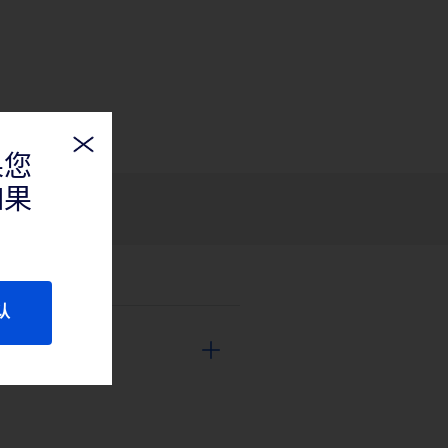
果您
如果
认