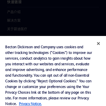
快速链接
产品介绍
解决方案
关于碧迪医疗
新闻中心
职业发展
Becton Dickinson and Company uses cookies and
other tracking technologies (“Cookies”) to improve our
联系我们
services, conduct analytics to gain insights about how
主动召回
you interact with our websites and services, evaluate
and improve advertising, and enhance performance
and functionality. You can opt out of all non-Essential
Cookies by clicking “Reject Optional Cookies.” You can
联系我们
change or customize your preferences using the Your
Cookie 政策
Privacy Choices link at the bottom of any page on this
site. For more information, please review our Privacy
隐私政策
Notice.
Privacy Notice.