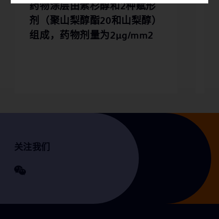
药物涂层由紫杉醇和2种赋形
G
剂（聚山梨醇酯20和山梨醇）
组成，药物剂量为2μg/mm2
关注我们