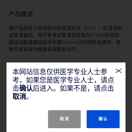
产品概述
该产品适用于经皮腔内血管成形术（PTA），在适当的
血管准备后，用于参考血管直径范围为4-7mm的自体
股浅动脉或腘动脉中长度300mm以内的新发狭窄、再
狭窄或支架内再狭窄病变的治疗。
本网站信息仅供医学专业人士参
考，如果您是医学专业人士，请点
击
确认
后进入。如果不是，请点击
产品特性
取消
。
取消
确认