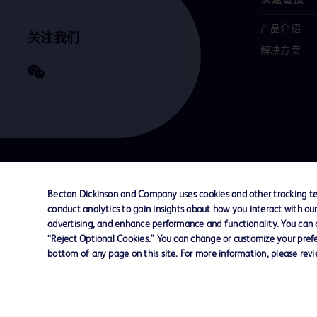
产品介绍
关注我们
解决方案
联系我们
Cookie 政策
隐私政策
使用条款
Becton Dickinson and Company uses cookies and other tracking tec
conduct analytics to gain insights about how you interact with ou
advertising, and enhance performance and functionality. You can op
© 2026 BD. All rights reserved. BD and the B
“Reject Optional Cookies.” You can change or customize your prefe
are trademarks of Becton, Dickinson and Comp
bottom of any page on this site. For more information, please rev
other trademarks are the property of their re
owners.
您的隐私权
限制敏感信息使用