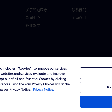
关于碧迪医疗
联系我们
新闻中心
主动召回
职业发展
hnologies (“Cookies”) to improve our services,
r websites and services, evaluate and improve
t out of all non-Essential Cookies by clicking
D Logo
rences using the Your Privacy Choices link at the
Re
any. All
iew our Privacy Notice.
Privacy Notice.
spective