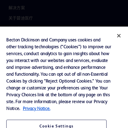
解决方案
关于碧迪医疗
新闻中心
职业发展
Becton Dickinson and Company uses cookies and
other tracking technologies (“Cookies”) to improve our
联系我们
services, conduct analytics to gain insights about how
主动召回
you interact with our websites and services, evaluate
and improve advertising, and enhance performance
and functionality. You can opt out of all non-Essential
Cookies by clicking “Reject Optional Cookies.” You can
联系我们
change or customize your preferences using the Your
Cookie 政策
Privacy Choices link at the bottom of any page on this
site. For more information, please review our Privacy
隐私政策
Notice.
Privacy Notice.
使用条款
Cookie Settings