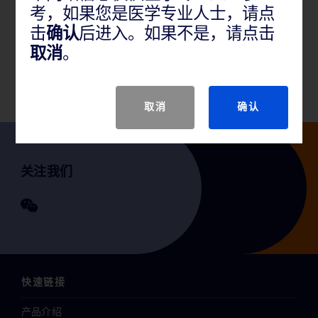
考，如果您是医学专业人士，请点
产品概述
击
确认
后进入。如果不是，请点击
本产品用于肝脏、肾脏、前列腺、乳腺、脾脏、淋巴
取消
。
结软组织或软组织肿瘤中获得活检组织。
取消
确认
关注我们
快速链接
产品介绍