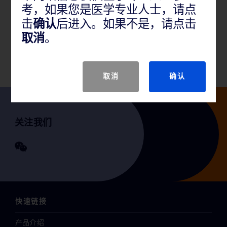
考，如果您是医学专业人士，请点
产品概述
击
确认
后进入。如果不是，请点击
本产品用于肝脏、肾脏、前列腺、乳腺、脾脏、淋巴
取消
。
结软组织或软组织肿瘤中获得活检组织。
取消
确认
关注我们
快速链接
产品介绍