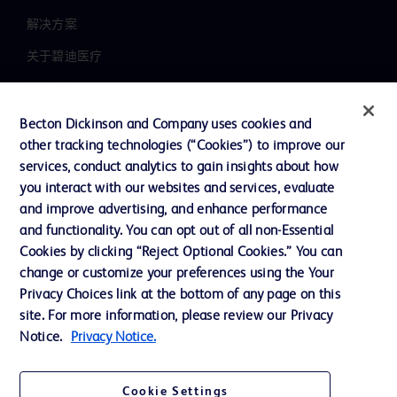
解决方案
关于碧迪医疗
新闻中心
职业发展
Becton Dickinson and Company uses cookies and
other tracking technologies (“Cookies”) to improve our
联系我们
services, conduct analytics to gain insights about how
主动召回
you interact with our websites and services, evaluate
and improve advertising, and enhance performance
and functionality. You can opt out of all non-Essential
Cookies by clicking “Reject Optional Cookies.” You can
联系我们
change or customize your preferences using the Your
Cookie 政策
Privacy Choices link at the bottom of any page on this
site. For more information, please review our Privacy
隐私政策
Notice.
Privacy Notice.
使用条款
Cookie Settings