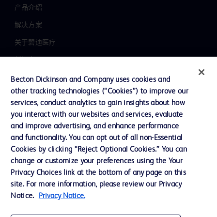
产品介绍
解决方案
关于碧迪医疗
新闻中心
职业发展
Becton Dickinson and Company uses cookies and
other tracking technologies (“Cookies”) to improve our
联系我们
services, conduct analytics to gain insights about how
主动召回
you interact with our websites and services, evaluate
and improve advertising, and enhance performance
and functionality. You can opt out of all non-Essential
Cookies by clicking “Reject Optional Cookies.” You can
联系我们
change or customize your preferences using the Your
Cookie 政策
Privacy Choices link at the bottom of any page on this
site. For more information, please review our Privacy
隐私政策
Notice.
Privacy Notice.
使用条款