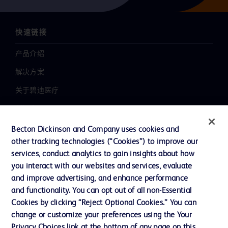
快速链接
产品介绍
解决方案
关于碧迪医疗
新闻中心
职业发展
Becton Dickinson and Company uses cookies and
other tracking technologies (“Cookies”) to improve our
联系我们
services, conduct analytics to gain insights about how
主动召回
you interact with our websites and services, evaluate
and improve advertising, and enhance performance
and functionality. You can opt out of all non-Essential
Cookies by clicking “Reject Optional Cookies.” You can
联系我们
change or customize your preferences using the Your
Cookie 政策
Privacy Choices link at the bottom of any page on this