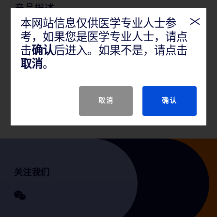
产品概述
本网站信息仅供医学专业人士参
一次性使用引流导管是通过管路建立通道，实现人体
考，如果您是医学专业人士，请点
组织间或体腔中积聚的脓、血、液体导引至体外，起
击
确认
后进入。如果不是，请点击
到临床治疗作用。设计用于超声、CT、X线引导下置管
取消
。
引流使用。
取消
确认
关注我们