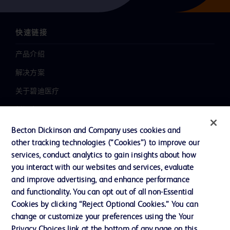
快速链接
产品介绍
解决方案
关于碧迪医疗
新闻中心
职业发展
Becton Dickinson and Company uses cookies and
other tracking technologies (“Cookies”) to improve our
联系我们
services, conduct analytics to gain insights about how
主动召回
you interact with our websites and services, evaluate
and improve advertising, and enhance performance
and functionality. You can opt out of all non-Essential
Cookies by clicking “Reject Optional Cookies.” You can
联系我们
change or customize your preferences using the Your
Cookie 政策
Privacy Choices link at the bottom of any page on this