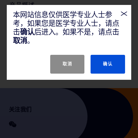
产品概述
本网站信息仅供医学专业人士参
一次性使用引流导管是通过管路建立通道，实现人体
考，如果您是医学专业人士，请点
组织间或体腔中积聚的脓、血、液体导引至体外，起
击
确认
后进入。如果不是，请点击
到临床治疗作用。设计用于超声、CT、X线引导下置管
取消
。
引流使用。
取消
确认
关注我们