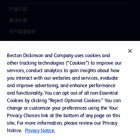
产品介绍
解决方案
关于碧迪医疗
新闻中心
职业发展
Becton Dickinson and Company uses cookies and
other tracking technologies (“Cookies”) to improve our
联系我们
services, conduct analytics to gain insights about how
主动召回
you interact with our websites and services, evaluate
and improve advertising, and enhance performance
and functionality. You can opt out of all non-Essential
Cookies by clicking “Reject Optional Cookies.” You can
联系我们
change or customize your preferences using the Your
Cookie 政策
Privacy Choices link at the bottom of any page on this
site. For more information, please review our Privacy
隐私政策
Notice.
Privacy Notice.
使用条款