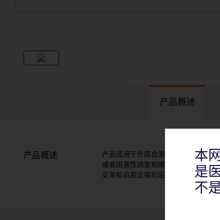
产品概述
本
产品适用于外周血管中狭窄的扩张，
产品概述
或者阻塞性病变和髂动脉中覆膜支架
是
支架和自膨支架的后扩张。该产品不
不