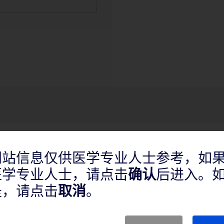
网站信息仅供医学专业人士参考，如
以及治疗自体或人造血管瘘狭窄性
组件的再扩张，外周血管球囊扩张
医学专业人士，请点击
确认
后进入。
适用于冠状动脉。
是，请点击
取消
。