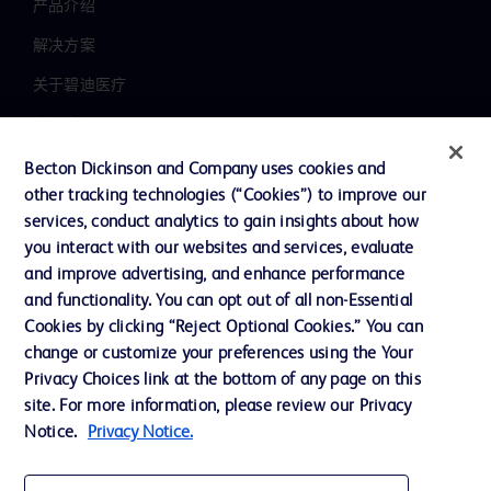
产品介绍
解决方案
关于碧迪医疗
新闻中心
职业发展
Becton Dickinson and Company uses cookies and
other tracking technologies (“Cookies”) to improve our
联系我们
services, conduct analytics to gain insights about how
主动召回
you interact with our websites and services, evaluate
and improve advertising, and enhance performance
and functionality. You can opt out of all non-Essential
Cookies by clicking “Reject Optional Cookies.” You can
联系我们
change or customize your preferences using the Your
Cookie 政策
Privacy Choices link at the bottom of any page on this
site. For more information, please review our Privacy
隐私政策
Notice.
Privacy Notice.
使用条款