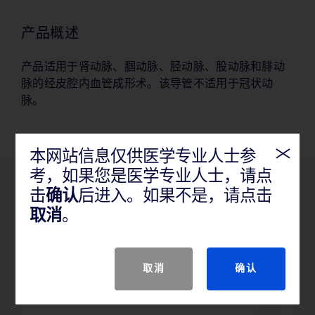
产品概述
产品适用于肾动脉、腘动脉、胫动脉、股动脉和腓动
脉的经皮腔内血管成形术。该导管不适用于冠状动
脉。
本网站信息仅供医学专业人士参
考，如果您是医学专业人士，请点
击
确认
后进入。如果不是，请点击
产品特性
取消
。
取消
确认
双层亲水性涂层
G