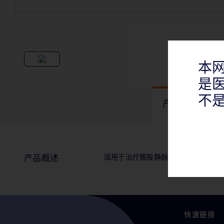
本
是
不
产品概述
适用于治疗髂股静脉的狭窄和闭塞。
产品概述
快速链接