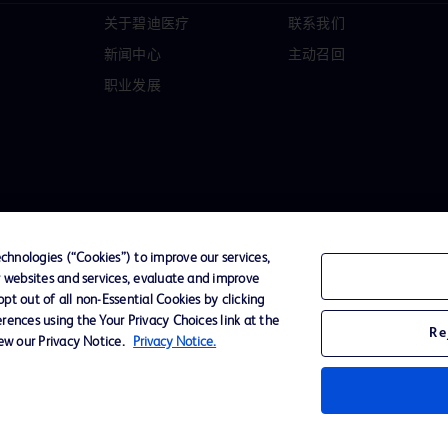
关于碧迪医疗
联系我们
新闻中心
主动召回
职业发展
hnologies (“Cookies”) to improve our services,
r websites and services, evaluate and improve
t out of all non-Essential Cookies by clicking
D Logo
rences using the Your Privacy Choices link at the
Re
any. All
iew our Privacy Notice.
Privacy Notice.
spective