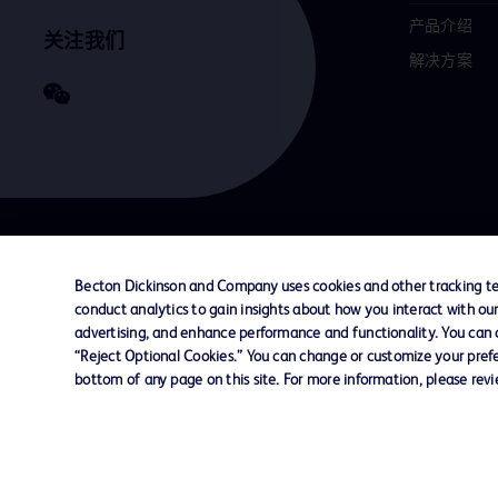
产品介绍
关注我们
解决方案
联系我们
Cookie 政策
隐私政策
使用条款
Becton Dickinson and Company uses cookies and other tracking tec
conduct analytics to gain insights about how you interact with ou
advertising, and enhance performance and functionality. You can op
© 2026 BD. All rights reserved. BD and the B
“Reject Optional Cookies.” You can change or customize your prefe
are trademarks of Becton, Dickinson and Comp
bottom of any page on this site. For more information, please rev
other trademarks are the property of their re
owners.
您的隐私权
限制敏感信息使用