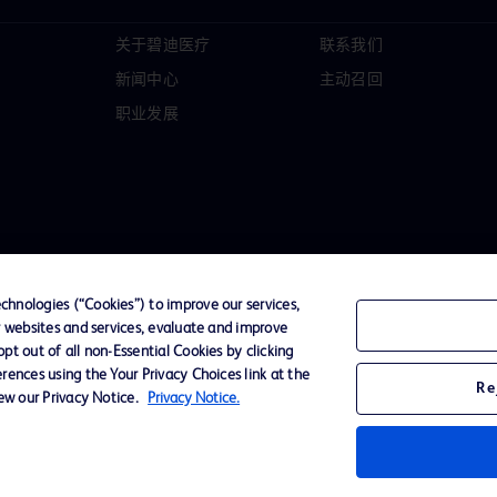
关于碧迪医疗
联系我们
新闻中心
主动召回
职业发展
hnologies (“Cookies”) to improve our services,
r websites and services, evaluate and improve
t out of all non-Essential Cookies by clicking
D Logo
rences using the Your Privacy Choices link at the
Re
any. All
iew our Privacy Notice.
Privacy Notice.
spective