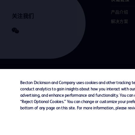
产品介绍
关注我们
解决方案
联系我们
Cookie 政策
隐私政策
使用条款
Becton Dickinson and Company uses cookies and other tracking tec
conduct analytics to gain insights about how you interact with ou
advertising, and enhance performance and functionality. You can op
© 2026 BD. All rights reserved. BD and the B
“Reject Optional Cookies.” You can change or customize your prefe
are trademarks of Becton, Dickinson and Comp
bottom of any page on this site. For more information, please rev
other trademarks are the property of their re
owners.
您的隐私权
限制敏感信息使用