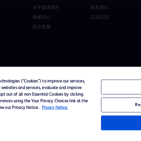
关于碧迪医疗
联系我们
新闻中心
主动召回
职业发展
hnologies (“Cookies”) to improve our services,
r websites and services, evaluate and improve
t out of all non-Essential Cookies by clicking
D Logo
rences using the Your Privacy Choices link at the
Re
any. All
iew our Privacy Notice.
Privacy Notice.
spective