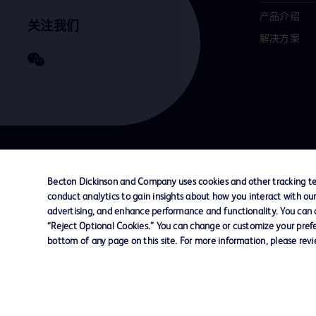
产品介绍
关注我们
解决方案
联系我们
Cookie 政策
隐私政策
使用条款
Becton Dickinson and Company uses cookies and other tracking tec
conduct analytics to gain insights about how you interact with ou
advertising, and enhance performance and functionality. You can op
© 2026 BD. All rights reserved. BD and the B
“Reject Optional Cookies.” You can change or customize your prefe
are trademarks of Becton, Dickinson and Comp
bottom of any page on this site. For more information, please rev
other trademarks are the property of their re
owners.
您的隐私权
限制敏感信息使用