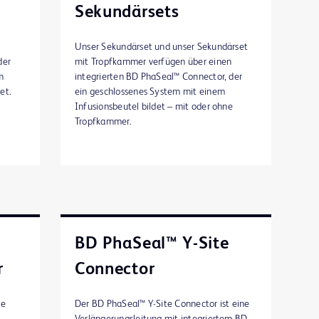
Sekundärsets
Unser Sekundärset und unser Sekundärset
der
mit Tropfkammer verfügen über einen
m
integrierten BD PhaSeal™ Connector, der
et.
ein geschlossenes System mit einem
Infusionsbeutel bildet – mit oder ohne
Tropfkammer.
BD PhaSeal™ Y-Site
r
Connector
ie
Der BD PhaSeal™ Y-Site Connector ist eine
Verlängerungsleitung mit integriertem BD