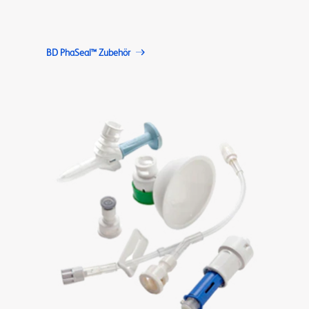
BD PhaSeal™ Zubehör