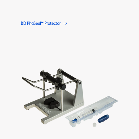
BD PhaSeal™ Protector