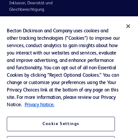
Inklusion, Diversität und
Gleichberechtigung
Investoren
Becton Dickinson and Company uses cookies and
Ethik und Compliance
other tracking technologies (“Cookies”) to improve our
Impressum
services, conduct analytics to gain insights about how
you interact with our websites and services, evaluate
Neuigkeiten, Medien und Blogs
and improve advertising, and enhance performance
Support
and functionality. You can opt out of all non-Essential
Cookies by clicking “Reject Optional Cookies.” You can
Unser Unternehmen
change or customize your preferences using the Your
Privacy Choices link at the bottom of any page on this
site. For more information, please review our Privacy
AGB
Notice.
Privacy Notice.
Kontaktieren Sie uns
Cookie-Einstellungen
Cookie Settings
Datenschutz