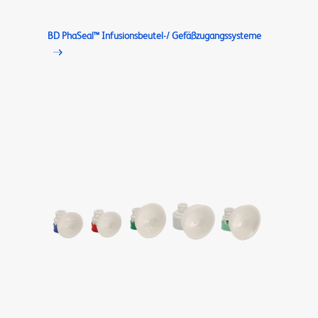
BD PhaSeal™ Infusionsbeutel-/ Gefäßzugangssysteme