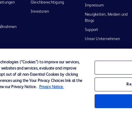
eitungen
Gleichberechtigung
Impressum
Investoren
Neuigkeiten, Medien und
Blogs
maßnahmen
Support
Unser Unternehmen
hnologies (“Cookies”) to improve our services,
r websites and services, evaluate and improve
Datenschutz
Nutzungsbedingungen
t out of all non-Essential Cookies by clicking
rences using the Your Privacy Choices link at the
Re
iew our Privacy Notice.
Privacy Notice.
nd das
n and
m ihrer