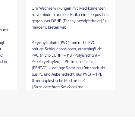
Um Wechselwirkungen mit Medikamenten
zu verhindern und das Risiko einer Exposition
gegenüber DEHP (Diethylhexylphthalat)* zu
mindern, bieten wir:
n mit
ugt.
Polyvinylchlorid (PVC) und nicht-PVC-
t
haltige Schlauchoptionen, einschließlich:
rd
PVC (nicht-DEHP) – PU (Polyurethan) –
d in
PE (Polyethylen) – PE-Innenschicht
.
(PE/PVC) – geringe Sorption (Innenschicht
aus PE und Außenschicht aus PVC) – TPE
(thermoplastische Elastomere)
(
Bitte beachten Sie dabei die
entsprechende Produktbeschreibung
)