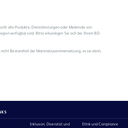
nicht alle Produkte, Dienstleistungen oder Merkmale von
egion verfügbar sind. Bitte erkundigen Sie sich bei Ihrem BD-
 nicht Bestandteil der Materialzusammensetzung, es sei denn,
NKS
Inklusion, Diversität und
Ethik und Compliance