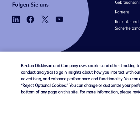
Gebrauchsanl
Folgen Sie uns
Karriere
Rückrufe und
Sicherheits
Becton Dickinson and Company uses cookies and other tracking tec
conduct analytics to gain insights about how you interact with ou
AGB
Kontaktieren Sie uns
Cookie-Einstellungen
advertising, and enhance performance and functionality. You can op
“Reject Optional Cookies.” You can change or customize your prefe
bottom of any page on this site. For more information, please rev
© 2026 BD. Alle Rechte vorbehalten. BD u
BD-Logo sind Marken von Becton, Dickinso
Company. Alle anderen Marken sind Eigentu
jeweiligen Inhaber.