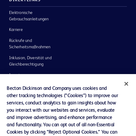
Elektronische
Gebrauchsanleitungen
Karriere
Rückrufe und
Sicherheitsmaßnahmen
Inklusion, Diversität und
Gleichberechtigung
Investoren
Ethik und Compliance
Becton Dickinson and Company uses cookies and
other tracking technologies (“Cookies”) to improve our
Impressum
services, conduct analytics to gain insights about how
Neuigkeiten, Medien und Blogs
you interact with our websites and services, evaluate
and improve advertising, and enhance performance
Support
and functionality. You can opt out of all non-Essential
Unser Unternehmen
Cookies by clicking “Reject Optional Cookies.” You can