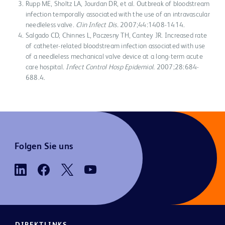
Rupp ME, Sholtz LA, Jourdan DR, et al. Outbreak of bloodstream
infection temporally associated with the use of an intravascular
needleless valve.
Clin Infect Dis.
2007;44:1408-1414.
Salgado CD, Chinnes L, Paczesny TH, Cantey JR. Increased rate
of catheter-related bloodstream infection associated with use
of a needleless mechanical valve device at a long-term acute
care hospital.
Infect Control Hosp Epidemiol.
2007;28:684-
688.4.
Folgen Sie uns
DIREKTLINKS