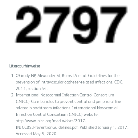
Literaturhinweise
O'Grady NP, Alexander M, Burns LA et al. Guidelines for the
prevention of intravascular catheter-related infections. CDC.
2011; section 54.
International Nosocomial Infection Control Consortium
(INICC) Care bundles to prevent central and peripheral line-
related bloodstream infections. International Nosocomial
Infection Control Consortium (INICC) website.
http://www.inicc.org/media/docs/2017-
INICCBSIPreventionGuidelines.pdf. Published January 1, 2017.
Accessed May 5, 2020.