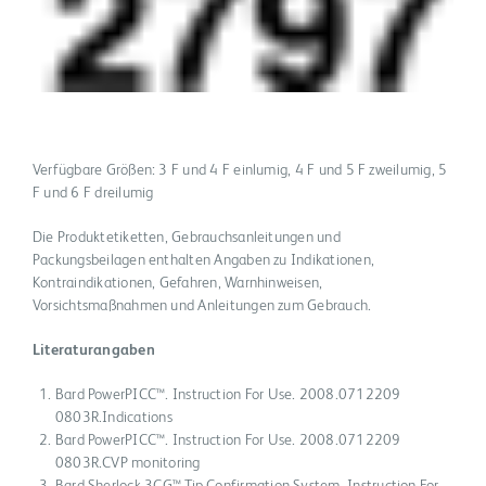
Verfügbare Größen: 3 F und 4 F einlumig, 4 F und 5 F zweilumig, 5
F und 6 F dreilumig
Die Produktetiketten, Gebrauchsanleitungen und
Packungsbeilagen enthalten Angaben zu Indikationen,
Kontraindikationen, Gefahren, Warnhinweisen,
Vorsichtsmaßnahmen und Anleitungen zum Gebrauch.
Literaturangaben
Bard PowerPICC™. Instruction For Use. 2008.0712209
0803R.Indications
Bard PowerPICC™. Instruction For Use. 2008.0712209
0803R.CVP monitoring
Bard Sherlock 3CG™ Tip Confirmation System. Instruction For