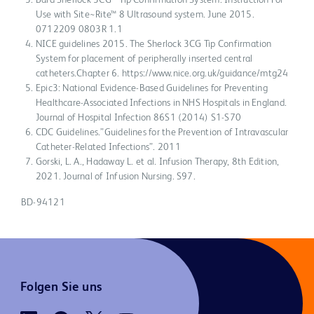
Use with Site~Rite™ 8 Ultrasound system. June 2015.
0712209 0803R 1.1
NICE guidelines 2015. The Sherlock 3CG Tip Confirmation
System for placement of peripherally inserted central
catheters.Chapter 6. https://www.nice.org.uk/guidance/mtg24
Epic3: National Evidence-Based Guidelines for Preventing
Healthcare-Associated Infections in NHS Hospitals in England.
Journal of Hospital Infection 86S1 (2014) S1-S70
CDC Guidelines.”Guidelines for the Prevention of Intravascular
Catheter-Related Infections”. 2011
Gorski, L. A., Hadaway L. et al. Infusion Therapy, 8th Edition,
2021. Journal of Infusion Nursing. S97.
BD-94121
Folgen Sie uns