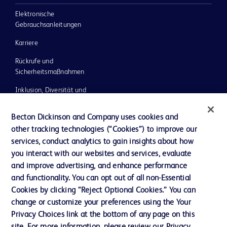
Elektronische
Gebrauchsanleitungen
Karriere
Rückrufe und
Sicherheitsmaßnahmen
Inklusion, Diversität und
Gleichberechtigung
Becton Dickinson and Company uses cookies and
Investoren
other tracking technologies (“Cookies”) to improve our
Ethik und Compliance
services, conduct analytics to gain insights about how
you interact with our websites and services, evaluate
Impressum
and improve advertising, and enhance performance
Neuigkeiten, Medien und Blogs
and functionality. You can opt out of all non-Essential
Cookies by clicking “Reject Optional Cookies.” You can
Support
change or customize your preferences using the Your
Unser Unternehmen
Privacy Choices link at the bottom of any page on this