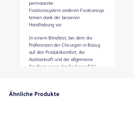
permanente
Fixationssystem anderen Fixationssys
temen dank der besseren
Handhabung vor
In einem Blindtest, bei dem die
Präferenzen der Chirurgen in Bezug
auf den Produktkomfort, die
Auslösekraft und die allgemeine
Passform sowie das Bediengefühl
bewertet wurden, wurde das OptiFix™
Fixationssystem fast 4-mal häufiger
bevorzugt als das nächstbeste
Ähnliche Produkte
Produkt eines Mitbewerbers.