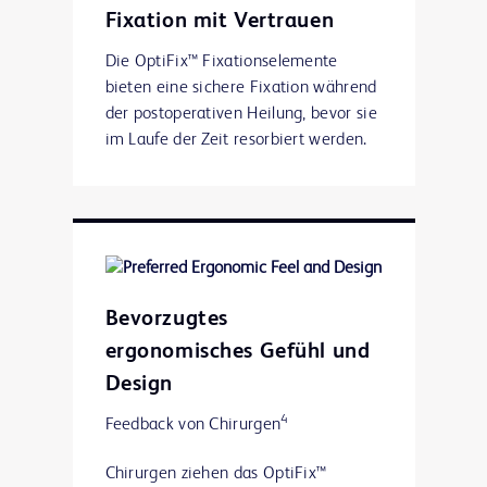
1
Fixationselemente
Fixation mit Vertrauen
Gebogene Spitze
Die OptiFix™ Fixationselemente
bieten eine sichere Fixation während
Durchdringt leicht das Netz und
der postoperativen Heilung, bevor sie
1
das Gewebe
im Laufe der Zeit resorbiert werden.
Stabilisierer
Verbessert die Gewebehaltestärke
Beugt dem Zurückziehen der
Fixationselemente vor
Bevorzugtes
ergonomisches Gefühl und
Design
4
Feedback von Chirurgen
Chirurgen ziehen das OptiFix™