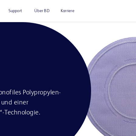
Support
Über BD
Karriere
nofiles Polypropylen-
 und einer
a™-Technologie.