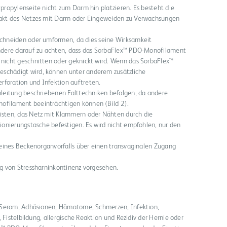
ypropylenseite nicht zum Darm hin platzieren. Es besteht die
ntakt des Netzes mit Darm oder Eingeweiden zu Verwachsungen
schneiden oder umformen, da dies seine Wirksamkeit
ondere darauf zu achten, dass das SorbaFlex™ PDO-Monofilament
 nicht geschnitten oder geknickt wird. Wenn das SorbaFlex™
schädigt wird, können unter anderem zusätzliche
foration und Infektion auftreten.
anleitung beschriebenen Falttechniken befolgen, da andere
ofilament beeinträchtigen können (Bild 2).
isten, das Netz mit Klammern oder Nähten durch die
tionierungstasche befestigen. Es wird nicht empfohlen, nur den
r eines Beckenorganvorfalls über einen transvaginalen Zugang
ng von Stressharninkontinenz vorgesehen.
: Serom, Adhäsionen, Hämatome, Schmerzen, Infektion,
 Fistelbildung, allergische Reaktion und Rezidiv der Hernie oder