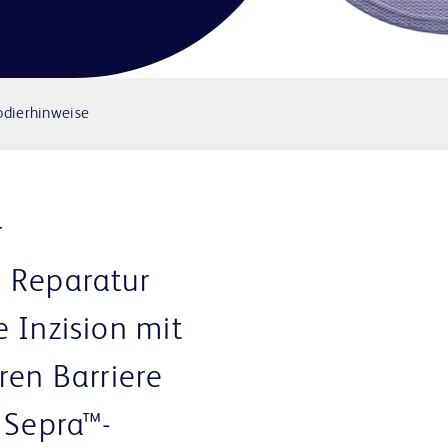
odierhinweise
r
 Reparatur
 Inzision mit
ren Barriere
 Sepra™-