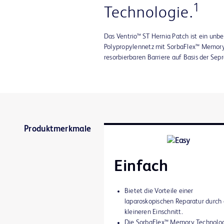
1
Technologie.
Das Ventrio™ ST Hernia Patch ist ein unb
Polypropylennetz mit SorbaFlex™ Memory
resorbierbaren Barriere auf Basis der Sep
Produktmerkmale
Einfach
Bietet die Vorteile einer
laparoskopischen Reparatur durch
kleineren Einschnitt.
Die SorbaFlex™ Memory Technolo