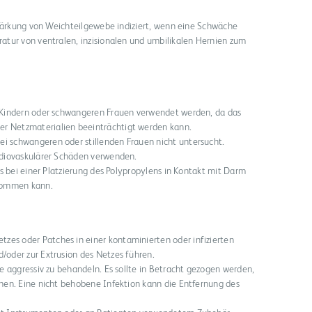
stärkung von Weichteilgewebe indiziert, wenn eine Schwäche
tur von ventralen, inzisionalen und umbilikalen Hernien zum
, Kindern oder schwangeren Frauen verwendet werden, da das
r Netzmaterialien beeinträchtigt werden kann.
i schwangeren oder stillenden Frauen nicht untersucht.
ardiovaskulärer Schäden verwenden.
 es bei einer Platzierung des Polypropylens in Kontakt mit Darm
kommen kann.
es oder Patches in einer kontaminierten oder infizierten
/oder zur Extrusion des Netzes führen.
se aggressiv zu behandeln. Es sollte in Betracht gezogen werden,
rnen. Eine nicht behobene Infektion kann die Entfernung des