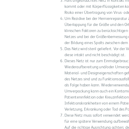
Falls ungebrauchtes Netz in Kontakt 
kommt oder mit Körperflüssigkeiten kon
Risiko einer Übertragung von Virus- o
Um Rezidive bei der Hernienreparatur
Überlappung für die Größe und den Ort
klinischen Faktoren zu berücksichtigen 
Netzes und bei der Größenbemessung 
der Bildung eines Spalts zwischen de
Das Netz wird steril geliefert. Vor de
diese intakt und nicht beschädigt ist.
Dieses Netz ist nur zum Einmalgebrauc
Wiederaufbereitung und/oder Umverpack
Material- und Designeigenschaften gef
des Netzes sind und zu Funktionsausfal
als Folge haben kann. Wiederverwendun
Umverpackung kann auch ein Kontamina
Patienteninfektion oder Kreuzinfektion
Infektionskrankheiten von einem Pati
Verletzung, Erkrankung oder Tod des P
Diese Netz muss sofort verwendet wer
für eine spätere Verwendung aufbewah
Auf die richtige Ausrichtung achten; 