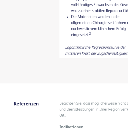
vollständiges Einwachsen des Gew
was zu einer stabilen Reparatur füh
Die Materialien werden in der
allgemeinen Chirurgie seit Jahren 
nachweislichem klinischem Erfolg
2
eingesetzt.
Logarithmische Regressionskurve der
mittleren Kraft der Zugscherfestigkeit 
Funktion der Zeit. 74% der 12-Woche
Festigkeit werden bis zwei Wochen na
OP erreicht.
Beachten Sie, dass möglicherweise nicht 
Referenzen
und Dienstleistungen in Ihrer Region verf
Ort.
Indikationen