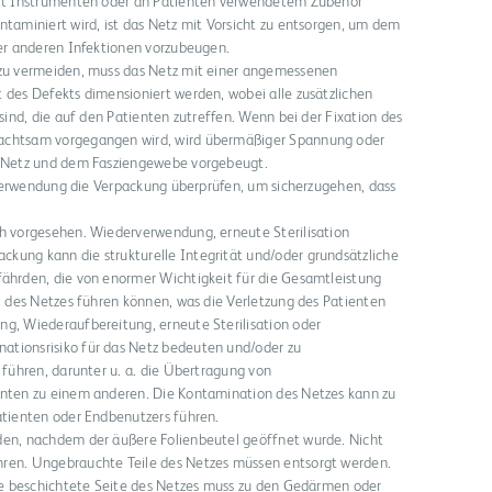
mit Instrumenten oder an Patienten verwendetem Zubehör
taminiert wird, ist das Netz mit Vorsicht zu entsorgen, um dem
der anderen Infektionen vorzubeugen.
 zu vermeiden, muss das Netz mit einer angemessenen
 des Defekts dimensioniert werden, wobei alle zusätzlichen
sind, die auf den Patienten zutreffen. Wenn bei der Fixation des
achtsam vorgegangen wird, wird übermäßiger Spannung oder
m Netz und dem Fasziengewebe vorgebeugt.
r Verwendung die Verpackung überprüfen, um sicherzugehen, dass
h vorgesehen. Wiederverwendung, erneute Sterilisation
ung kann die strukturelle Integrität und/oder grundsätzliche
ährden, die von enormer Wichtigkeit für die Gesamtleistung
l des Netzes führen können, was die Verletzung des Patienten
g, Wiederaufbereitung, erneute Sterilisation oder
tionsrisiko für das Netz bedeuten und/oder zu
 führen, darunter u. a. die Übertragung von
enten zu einem anderen. Die Kontamination des Netzes kann zu
atienten oder Endbenutzers führen.
den, nachdem der äußere Folienbeutel geöffnet wurde. Nicht
ren. Ungebrauchte Teile des Netzes müssen entsorgt werden.
die beschichtete Seite des Netzes muss zu den Gedärmen oder