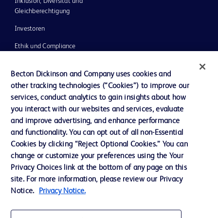
Inklusion, Diversität und
Gleichberechtigung
Investoren
Ethik und Compliance
Impressum
Becton Dickinson and Company uses cookies and
Neuigkeiten, Medien und Blogs
other tracking technologies (“Cookies”) to improve our
services, conduct analytics to gain insights about how
Support
you interact with our websites and services, evaluate
Unser Unternehmen
and improve advertising, and enhance performance
and functionality. You can opt out of all non-Essential
Cookies by clicking “Reject Optional Cookies.” You can
AGB
change or customize your preferences using the Your
Privacy Choices link at the bottom of any page on this
Kontaktieren Sie uns
site. For more information, please review our Privacy
Cookie-Einstellungen
Notice.
Privacy Notice.
Datenschutz