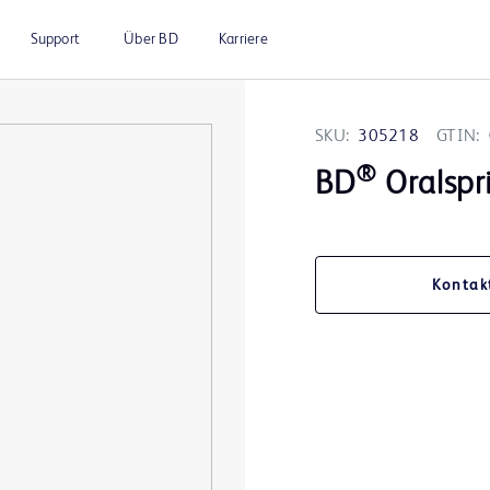
Support
Über BD
Karriere
SKU:
305218
GTIN:
®
BD
Oralspri
Kontak