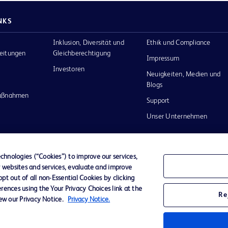
NKS
Inklusion, Diversität und
Ethik und Compliance
eitungen
Gleichberechtigung
Impressum
Investoren
Neuigkeiten, Medien und
Blogs
maßnahmen
Support
Unser Unternehmen
hnologies (“Cookies”) to improve our services,
r websites and services, evaluate and improve
Datenschutz
Nutzungsbedingungen
t out of all non-Essential Cookies by clicking
rences using the Your Privacy Choices link at the
Re
iew our Privacy Notice.
Privacy Notice.
nd das
n and