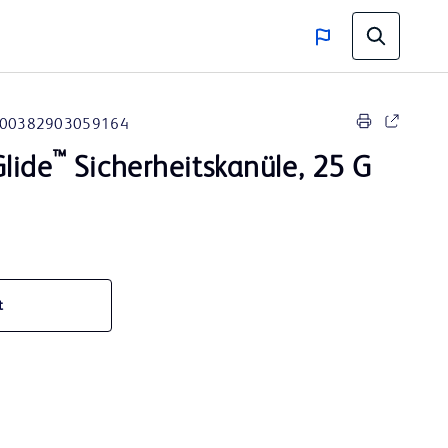
00382903059164
™
lide
Sicherheitskanüle, 25 G
t