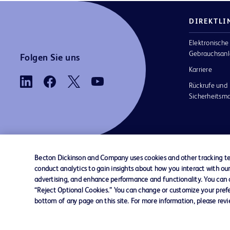
DIREKTLI
Elektronische
Gebrauchsanl
Folgen Sie uns
Karriere
Rückrufe und
Sicherheits
Becton Dickinson and Company uses cookies and other tracking tec
conduct analytics to gain insights about how you interact with ou
AGB
Kontaktieren Sie uns
Cookie-Einstellungen
advertising, and enhance performance and functionality. You can op
“Reject Optional Cookies.” You can change or customize your prefe
bottom of any page on this site. For more information, please rev
© 2026 BD. Alle Rechte vorbehalten. BD u
BD-Logo sind Marken von Becton, Dickinso