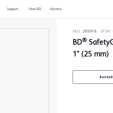
Support
Über BD
Karriere
SKU:
305916
GTIN:
®
BD
SafetyG
1'' (25 mm)
Kontak