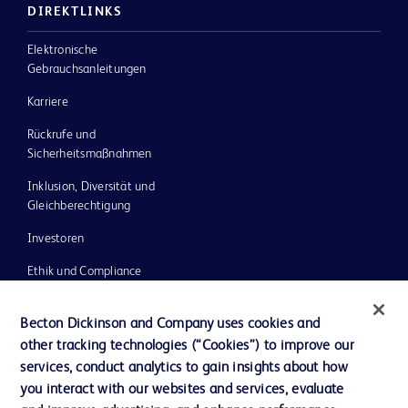
DIREKTLINKS
Elektronische
Gebrauchsanleitungen
Karriere
Rückrufe und
Sicherheitsmaßnahmen
Inklusion, Diversität und
Gleichberechtigung
Investoren
Ethik und Compliance
Impressum
Becton Dickinson and Company uses cookies and
Neuigkeiten, Medien und Blogs
other tracking technologies (“Cookies”) to improve our
services, conduct analytics to gain insights about how
Support
you interact with our websites and services, evaluate
Unser Unternehmen