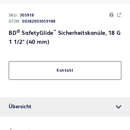
SKU:
305918
GTIN:
00382903059188
®
™
BD
SafetyGlide
Sicherheitskanüle, 18 G
1 1/2" (40 mm)
Kontakt
Übersicht