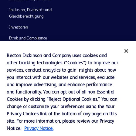
Inklusion, Diversität und
Gleichberechtigung
Investoren
Ethik und Compliance
Impressum
Becton Dickinson and Company uses cookies and
Neuigkeiten, Medien und Blogs
other tracking technologies (“Cookies”) to improve our
services, conduct analytics to gain insights about how
Support
you interact with our websites and services, evaluate
Unser Unternehmen
and improve advertising, and enhance performance
and functionality. You can opt out of all non-Essential
Cookies by clicking “Reject Optional Cookies.” You can
AGB
change or customize your preferences using the Your
Privacy Choices link at the bottom of any page on this
Kontaktieren Sie uns
site. For more information, please review our Privacy
Cookie-Einstellungen
Notice.
Privacy Notice.