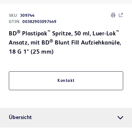
SKU:
309744
GTIN:
00382903097449
®
™
™
BD
Plastipak
Spritze, 50 ml, Luer-Lok
®
Ansatz, mit BD
Blunt Fill Aufziehkanüle,
18 G 1" (25 mm)
Kontakt
Übersicht