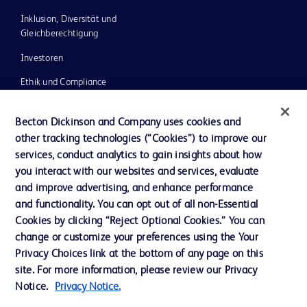
Inklusion, Diversität und
Gleichberechtigung
Investoren
Ethik und Compliance
Impressum
Becton Dickinson and Company uses cookies and
Neuigkeiten, Medien und Blogs
other tracking technologies (“Cookies”) to improve our
services, conduct analytics to gain insights about how
Support
you interact with our websites and services, evaluate
Unser Unternehmen
and improve advertising, and enhance performance
and functionality. You can opt out of all non-Essential
Cookies by clicking “Reject Optional Cookies.” You can
AGB
change or customize your preferences using the Your
Privacy Choices link at the bottom of any page on this
Kontaktieren Sie uns
site. For more information, please review our Privacy
Cookie-Einstellungen
Notice.
Privacy Notice.