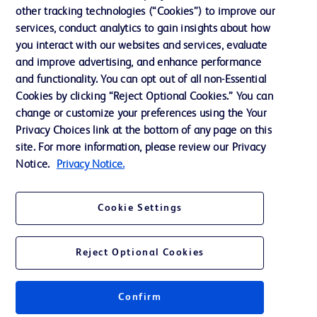
Neuigkeiten, Medien und Blogs
other tracking technologies (“Cookies”) to improve our
services, conduct analytics to gain insights about how
Support
you interact with our websites and services, evaluate
Unser Unternehmen
and improve advertising, and enhance performance
and functionality. You can opt out of all non-Essential
Cookies by clicking “Reject Optional Cookies.” You can
AGB
change or customize your preferences using the Your
Privacy Choices link at the bottom of any page on this
Kontaktieren Sie uns
site. For more information, please review our Privacy
Cookie-Einstellungen
Notice.
Privacy Notice.
Datenschutz
Cookie Settings
Nutzungsbedingungen
Reject Optional Cookies
Confirm
© 2026 BD. Alle Rechte vorbehalten. BD und das BD-Logo sind Marken von
Becton, Dickinson and Company. Alle anderen Marken sind Eigentum ihrer