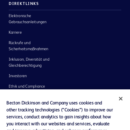
DIREKTLINKS
Elektronische
Gebrauchsanleitungen
Karriere
Rückrufe und
Sicherheitsmaßnahmen
Inklusion, Diversität und
Gleichberechtigung
Investoren
Ethik und Compliance
Impressum
Becton Dickinson and Company uses cookies and
Neuigkeiten, Medien und Blogs
other tracking technologies (“Cookies”) to improve our
services, conduct analytics to gain insights about how
Support
you interact with our websites and services, evaluate
Unser Unternehmen