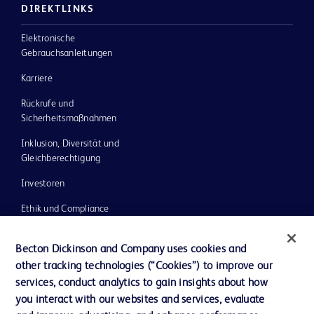
DIREKTLINKS
Elektronische
Gebrauchsanleitungen
Karriere
Rückrufe und
Sicherheitsmaßnahmen
Inklusion, Diversität und
Gleichberechtigung
Investoren
Ethik und Compliance
Impressum
Becton Dickinson and Company uses cookies and
Neuigkeiten, Medien und Blogs
other tracking technologies (“Cookies”) to improve our
services, conduct analytics to gain insights about how
Support
you interact with our websites and services, evaluate
Unser Unternehmen