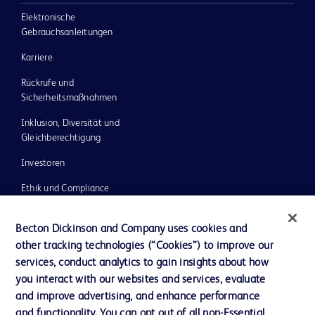
Elektronische
Gebrauchsanleitungen
Karriere
Rückrufe und
Sicherheitsmaßnahmen
Inklusion, Diversität und
Gleichberechtigung
Investoren
Ethik und Compliance
Impressum
Becton Dickinson and Company uses cookies and
Neuigkeiten, Medien und Blogs
other tracking technologies (“Cookies”) to improve our
services, conduct analytics to gain insights about how
Support
you interact with our websites and services, evaluate
Unser Unternehmen
and improve advertising, and enhance performance
and functionality. You can opt out of all non-Essential