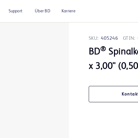
Support
Über BD
Karriere
SKU:
405246
GTIN:
®
BD
Spinalk
x 3,00'' (0
Kontak