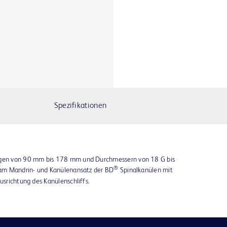
Spezifikationen
ängen von 90 mm bis 178 mm und Durchmessern von 18 G bis
®
g am Mandrin- und Kanülenansatz der BD
Spinalkanülen mit
Ausrichtung des Kanülenschliffs.