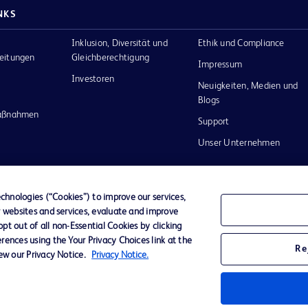
NKS
Inklusion, Diversität und
Ethik und Compliance
eitungen
Gleichberechtigung
Impressum
Investoren
Neuigkeiten, Medien und
Blogs
maßnahmen
Support
Unser Unternehmen
hnologies (“Cookies”) to improve our services,
r websites and services, evaluate and improve
Datenschutz
Nutzungsbedingungen
t out of all non-Essential Cookies by clicking
rences using the Your Privacy Choices link at the
Re
iew our Privacy Notice.
Privacy Notice.
nd das
n and
m ihrer