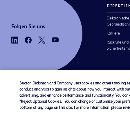
DIREKTLI
Elektronische
Gebrauchsanl
Folgen Sie uns
Karriere
Rückrufe und
Sicherheits
Becton Dickinson and Company uses cookies and other tracking tec
conduct analytics to gain insights about how you interact with ou
AGB
Kontaktieren Sie uns
Cookie-Einstellungen
advertising, and enhance performance and functionality. You can op
“Reject Optional Cookies.” You can change or customize your prefe
bottom of any page on this site. For more information, please rev
© 2026 BD. Alle Rechte vorbehalten. BD u
BD-Logo sind Marken von Becton, Dickinso
Company. Alle anderen Marken sind Eigentu