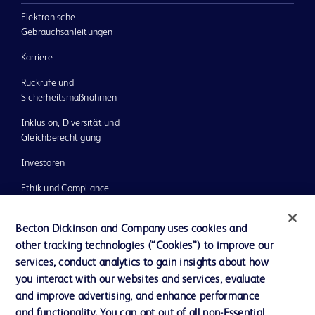
Elektronische
Gebrauchsanleitungen
Karriere
Rückrufe und
Sicherheitsmaßnahmen
Inklusion, Diversität und
Gleichberechtigung
Investoren
Ethik und Compliance
Impressum
Becton Dickinson and Company uses cookies and
Neuigkeiten, Medien und Blogs
other tracking technologies (“Cookies”) to improve our
services, conduct analytics to gain insights about how
Support
you interact with our websites and services, evaluate
Unser Unternehmen
and improve advertising, and enhance performance
and functionality. You can opt out of all non-Essential