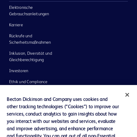
Elektronische
Gebrauchsanleitungen
Karriere
Rückrufe und
Sicherheitsmaßnahmen
Inklusion, Diversität und
Gleichberechtigung
Investoren
Ethik und Compliance
Impressum
Becton Dickinson and Company uses cookies and
Neuigkeiten, Medien und Blogs
other tracking technologies (“Cookies”) to improve our
services, conduct analytics to gain insights about how
Support
you interact with our websites and services, evaluate
Unser Unternehmen
and improve advertising, and enhance performance
and functionality. You can opt out of all non-Essential