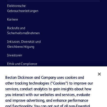
Elektronische
Gebrauchsanleitungen
Karriere
Rückrufe und
Sicherheitsmaßnahmen
Inklusion, Diversität und
Gleichberechtigung
Investoren
Ethik und Compliance
Impressum
Becton Dickinson and Company uses cookies and
Neuigkeiten, Medien und Blogs
other tracking technologies (“Cookies”) to improve our
services, conduct analytics to gain insights about how
Support
you interact with our websites and services, evaluate
Unser Unternehmen
and improve advertising, and enhance performance
and functionality. You can opt out of all non-Essential