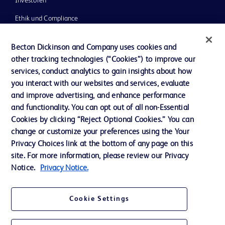
Investoren
Ethik und Compliance
Impressum
Becton Dickinson and Company uses cookies and
Neuigkeiten, Medien und Blogs
other tracking technologies (“Cookies”) to improve our
services, conduct analytics to gain insights about how
Support
you interact with our websites and services, evaluate
Unser Unternehmen
and improve advertising, and enhance performance
and functionality. You can opt out of all non-Essential
Cookies by clicking “Reject Optional Cookies.” You can
AGB
change or customize your preferences using the Your
Privacy Choices link at the bottom of any page on this
Kontaktieren Sie uns
site. For more information, please review our Privacy
Cookie-Einstellungen
Notice.
Privacy Notice.
Datenschutz
Cookie Settings
Nutzungsbedingungen