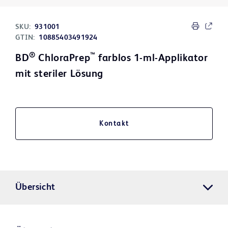
SKU:
931001
GTIN:
10885403491924
®
™
BD
ChloraPrep
farblos 1-ml-Applikator
mit steriler Lösung
Kontakt
Übersicht