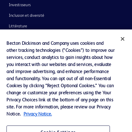
Investisseurs
Inclusion et diversité
Littérature
Actualités, médias et blogs
Becton Dickinson and Company uses cookies and
Notre entreprise
other tracking technologies (“Cookies”) to improve our
services, conduct analytics to gain insights about how
Éthique et conformité
you interact with our websites and services, evaluate
Assistance
and improve advertising, and enhance performance
and functionality. You can opt out of all non-Essential
Cookies by clicking “Reject Optional Cookies.” You can
Nous contacter
change or customize your preferences using the Your
Privacy Choices link at the bottom of any page on this
Préférences en matière de cookies
site. For more information, please review our Privacy
Confidentialité
Notice.
Privacy Notice.
Conditions d’utilisation