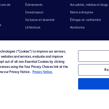
tions de
Événements
Actualités, médias et blogs
Investisseurs
Notre entreprise
Inclusion et diversité
Éthique et conformité
i
Littérature
Assistance
hnologies (“Cookies”) to improve our services,
r websites and services, evaluate and improve
Confidentialité
Conditions d’utilisation
Accessibilit
t out of all non-Essential Cookies by clicking
rences using the Your Privacy Choices link at the
Re
iew our Privacy Notice.
Privacy Notice.
o de BD
ckinson