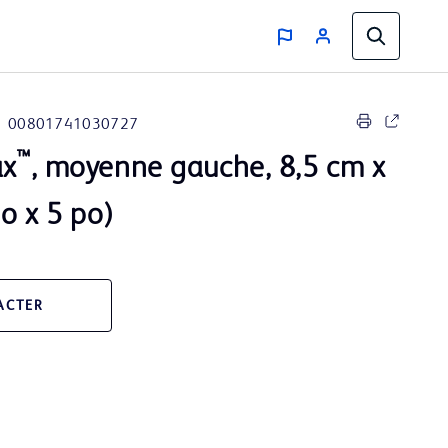
00801741030727
™
ax
, moyenne gauche, 8,5 cm x
o x 5 po)
ACTER