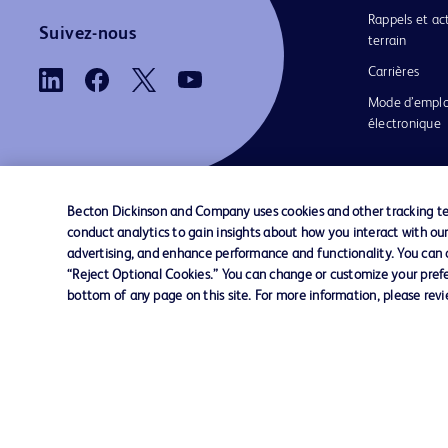
Rappels et ac
Suivez-nous
terrain
Carrières
Mode d’emplo
électronique
Becton Dickinson and Company uses cookies and other tracking tec
conduct analytics to gain insights about how you interact with ou
Nous contacter
Préférences en matière de cookies
advertising, and enhance performance and functionality. You can op
“Reject Optional Cookies.” You can change or customize your prefe
bottom of any page on this site. For more information, please rev
© 2026 BD. Tous droits réservés. BD et le log
sont des marques commerciales de Becton, Di
and Company. Toutes les autres marques
appartiennent à leurs propriétaires respectifs.