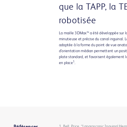
que la TAPP, la T
robotisée
La maille 3DMax™ a été développée sur l
minutieuse et précise du canal inguinal. 
adaptée à la forme du point de vue anatom
d’orientation médian permettent un posit
plate standard, et favorisent également la
1
en place
.
1. Bell, Price. “Laparoscopic Inguinal H