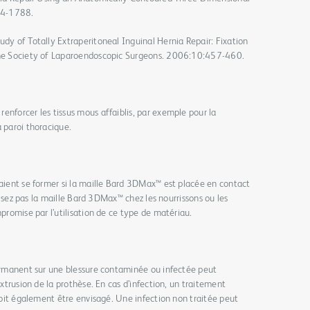
84-1788.
udy of Totally Extraperitoneal Inguinal Hernia Repair: Fixation
 the Society of Laparoendoscopic Surgeons. 2006:10:457-460.
enforcer les tissus mous affaiblis, par exemple pour la
a paroi thoracique.
raient se former si la maille Bard 3DMax™ est placée en contact
tilisez pas la maille Bard 3DMax™ chez les nourrissons ou les
mpromise par l’utilisation de ce type de matériau.
permanent sur une blessure contaminée ou infectée peut
extrusion de la prothèse. En cas d’infection, un traitement
 doit également être envisagé. Une infection non traitée peut