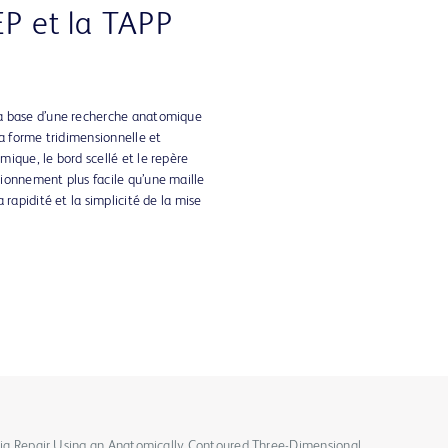
EP et la TAPP
a base d’une recherche anatomique
La forme tridimensionnelle et
ique, le bord scellé et le repère
ionnement plus facile qu’une maille
 rapidité et la simplicité de la mise
ernia Repair Using an Anatomically Contoured Three-Dimensional