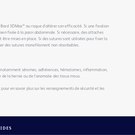
 Bard 3DMax™ au risque d’altérer son efficacité. Si une fixation
t bien fixée à la paroi abdominale. Si nécessaire, des attaches
être mises en place. Si des sutures sont utilisées pour fixer la
iser des sutures monofilament non résorbables.
t notamment séromes, adhérences, hématomes, inflammation,
e de la hernie ou de l’anomalie des tissus mous.
e pour en savoir plus sur les renseignements de sécurité et les
PIDES