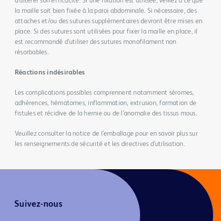
d’altérer son efficacité. Si une fixation est utilisée, veillez à ce que
la maille soit bien fixée à la paroi abdominale. Si nécessaire, des
attaches et/ou des sutures supplémentaires devront être mises en
place. Si des sutures sont utilisées pour fixer la maille en place, il
est recommandé d’utiliser des sutures monofilament non
résorbables.
Réactions indésirables
Les complications possibles comprennent notamment séromes,
adhérences, hématomes, inflammation, extrusion, formation de
fistules et récidive de la hernie ou de l’anomalie des tissus mous.
Veuillez consulter la notice de l’emballage pour en savoir plus sur
les renseignements de sécurité et les directives d’utilisation.
Suivez-nous