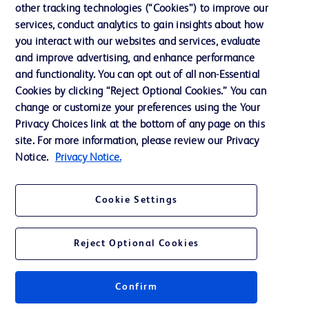
Notre entreprise
other tracking technologies (“Cookies”) to improve our
services, conduct analytics to gain insights about how
Éthique et conformité
you interact with our websites and services, evaluate
Assistance
and improve advertising, and enhance performance
and functionality. You can opt out of all non-Essential
Cookies by clicking “Reject Optional Cookies.” You can
Nous contacter
change or customize your preferences using the Your
Privacy Choices link at the bottom of any page on this
Préférences en matière de cookies
site. For more information, please review our Privacy
Confidentialité
Notice.
Privacy Notice.
Conditions d’utilisation
Cookie Settings
Accessibilité du site Web
Reject Optional Cookies
Confirm
© 2026 BD. Tous droits réservés. BD et le logo de BD sont des marques
commerciales de Becton, Dickinson and Company. Toutes les autres