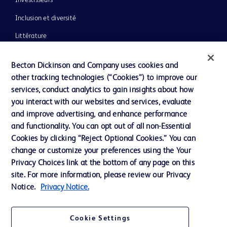
Inclusion et diversité
Littérature
Actualités, médias et blogs
Becton Dickinson and Company uses cookies and
Notre entreprise
other tracking technologies (“Cookies”) to improve our
services, conduct analytics to gain insights about how
Éthique et conformité
you interact with our websites and services, evaluate
Assistance
and improve advertising, and enhance performance
and functionality. You can opt out of all non-Essential
Cookies by clicking “Reject Optional Cookies.” You can
Nous contacter
change or customize your preferences using the Your
Privacy Choices link at the bottom of any page on this
Préférences en matière de cookies
site. For more information, please review our Privacy
Confidentialité
Notice.
Privacy Notice.
Conditions d’utilisation
Cookie Settings
Accessibilité du site Web