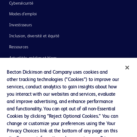
Cybersécurité
Modes d’emploi
Investisseurs
Inclusion, diversité et équité
Ressources
Actualités, médias et blogs
Notre entreprise
Becton Dickinson and Company uses cookies and
other tracking technologies (“Cookies”) to improve our
Ethique et conformité
services, conduct analytics to gain insights about how
you interact with our websites and services, evaluate
and improve advertising, and enhance performance
Nous contacter
and functionality. You can opt out of all non-Essential
Paramètres des cookies
Cookies by clicking “Reject Optional Cookies.” You can
change or customize your preferences using the Your
Charte de Protection des Données Personnelles
Privacy Choices link at the bottom of any page on this