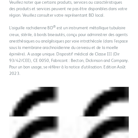
Veuillez noter que certains produits, services ou caractéristiques
des produits et services peuvent ne pas être disponibles dans votre
région. Veuillez consulter votre représentant BD local.
®
L'aiguille rachidienne BD
est un instrument métallique tubulaire
creux, stérile, à bords biseautés, conçu pour administrer des agents
anesthésiques ou analgésiques par voie intrathécale (dans l'espace
sous la membrane arachnoïdienne du cerveau et de la moelle
épinière). A usage unique. Dispositif médical de Classe III (Dir
93/42/CEE), CE 0050, Fabricant : Becton, Dickinson and Company.
Pour un bon usage, se référer à la notice d'utilisation. Edition Août
2023.