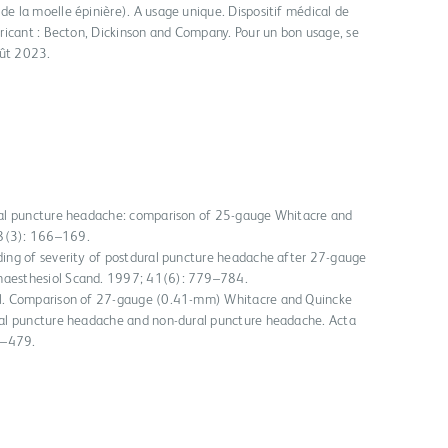
 la moelle épinière). A usage unique. Dispositif médical de
ricant : Becton, Dickinson and Company. Pour un bon usage, se
Août 2023.
ural puncture headache: comparison of 25-gauge Whitacre and
18(3): 166–169.
ading of severity of postdural puncture headache after 27-gauge
naesthesiol Scand. 1997; 41(6): 779–784.
 al. Comparison of 27-gauge (0.41-mm) Whitacre and Quincke
ural puncture headache and non-dural puncture headache. Acta
4–479.