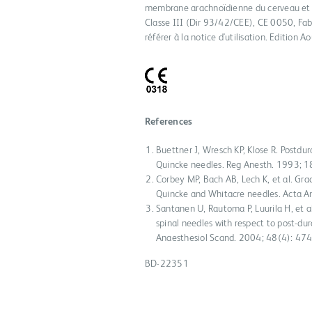
membrane arachnoïdienne du cerveau et de
Classe III (Dir 93/42/CEE), CE 0050, Fab
référer à la notice d'utilisation. Edition 
References
Buettner J, Wresch KP, Klose R. Postd
Quincke needles. Reg Anesth. 1993; 
Corbey MP, Bach AB, Lech K, et al. Gr
Quincke and Whitacre needles. Acta A
Santanen U, Rautoma P, Luurila H, et
spinal needles with respect to post-d
Anaesthesiol Scand. 2004; 48(4): 47
BD-22351