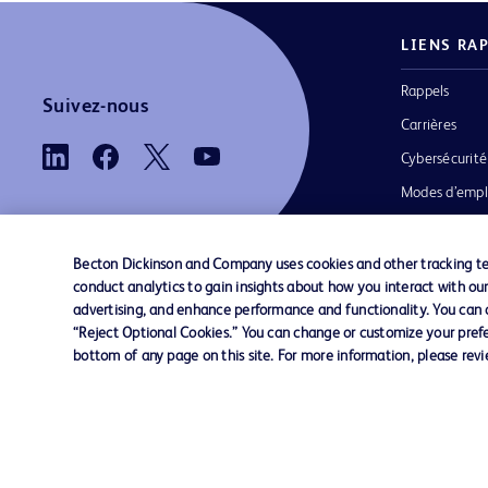
LIENS RA
Rappels
Suivez-nous
Carrières
Cybersécurité
Modes d’empl
Becton Dickinson and Company uses cookies and other tracking tec
conduct analytics to gain insights about how you interact with ou
advertising, and enhance performance and functionality. You can op
“Reject Optional Cookies.” You can change or customize your prefe
Nous contacter
Paramètres des cookies
Charte 
bottom of any page on this site. For more information, please rev
© 2026 BD. Tous droits réservés. BD et le 
sont des marques déposées de Becton, Dick
and Company ou de ses filiales.