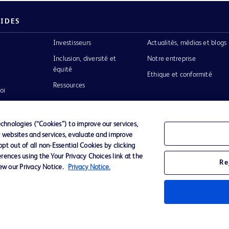
PIDES
Investisseurs
Actualités, médias et blogs
Inclusion, diversité et
Notre entreprise
équité
Ethique et conformité
Ressources
oi
hnologies (“Cookies”) to improve our services,
r websites and services, evaluate and improve
t out of all non-Essential Cookies by clicking
rences using the Your Privacy Choices link at the
de Protection des Données Personnelles
Conditions d'utli
Re
iew our Privacy Notice.
Privacy Notice.
logo BD
inson