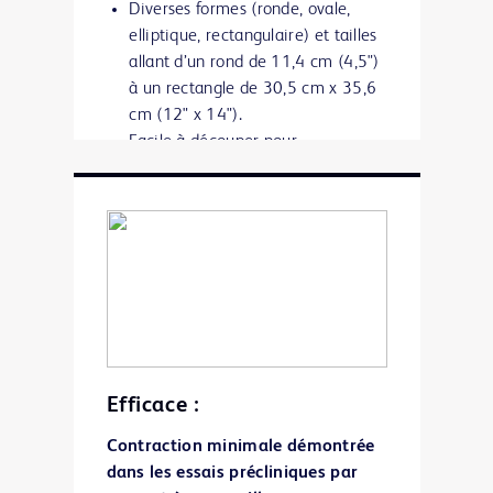
Diverses formes (ronde, ovale,
elliptique, rectangulaire) et tailles
allant d’un rond de 11,4 cm (4,5")
à un rectangle de 30,5 cm x 35,6
cm (12" x 14").
Facile à découper pour
personnaliser la forme et la taille
en fonction des besoins. La
barrière unique en hydrogel
recouvre les rebords de la maille,
même après sa découpe.
Efficace :
Contraction minimale démontrée
dans les essais précliniques par