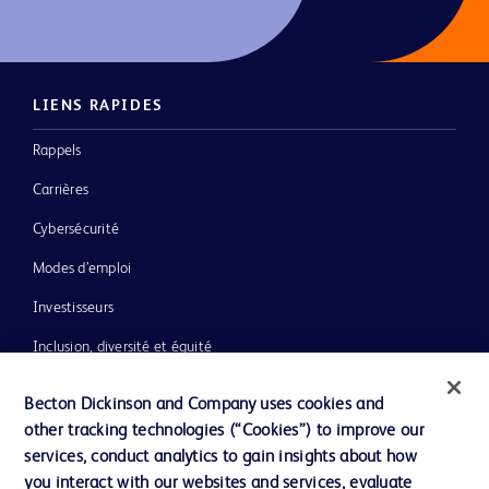
LIENS RAPIDES
Rappels
Carrières
Cybersécurité
Modes d’emploi
Investisseurs
Inclusion, diversité et équité
Ressources
Becton Dickinson and Company uses cookies and
Actualités, médias et blogs
other tracking technologies (“Cookies”) to improve our
services, conduct analytics to gain insights about how
Notre entreprise
you interact with our websites and services, evaluate