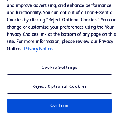
Ethique et conformité
and improve advertising, and enhance performance
and functionality. You can opt out of all non-Essential
Cookies by clicking “Reject Optional Cookies.” You can
change or customize your preferences using the Your
Nous contacter
Privacy Choices link at the bottom of any page on this
Paramètres des cookies
site. For more information, please review our Privacy
Notice.
Privacy Notice.
Charte de Protection des Données Personnelles
Conditions d'utlisation
Cookie Settings
Reject Optional Cookies
© 2026 BD. Tous droits réservés. BD et le logo BD sont des marques
déposées de Becton, Dickinson and Company ou de ses filiales.
Confirm