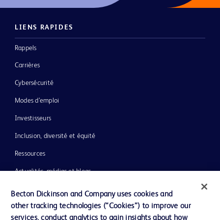
LIENS RAPIDES
Rappels
Carrières
Cybersécurité
Modes d’emploi
Investisseurs
Inclusion, diversité et équité
Ressources
Actualités, médias et blogs
Notre entreprise
Becton Dickinson and Company uses cookies and
other tracking technologies (“Cookies”) to improve our
Ethique et conformité
services, conduct analytics to gain insights about how