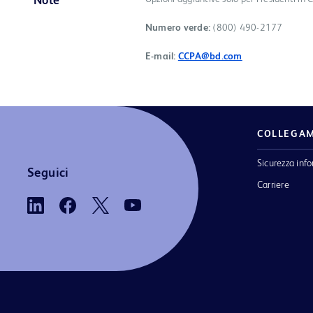
Note
Numero verde:
(800) 490-2177
E-mail:
CCPA@bd.com
COLLEGAM
Sicurezza inf
Seguici
Carriere