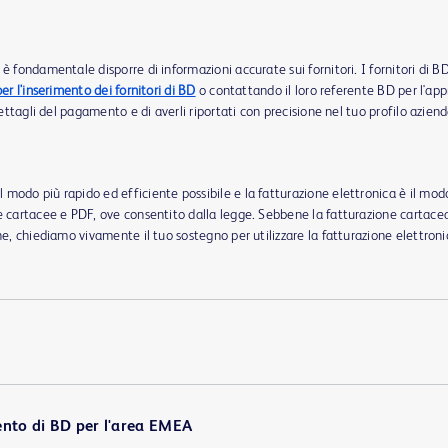
 fondamentale disporre di informazioni accurate sui fornitori. I fornitori di BD
er l'inserimento dei fornitori di BD
o contattando il loro referente BD per l'ap
dettagli del pagamento e di averli riportati con precisione nel tuo profilo azien
modo più rapido ed efficiente possibile e la fatturazione elettronica è il mod
re cartacee e PDF, ove consentito dalla legge. Sebbene la fatturazione cartac
he, chiediamo vivamente il tuo sostegno per utilizzare la fatturazione elettro
nto di BD per l'area EMEA