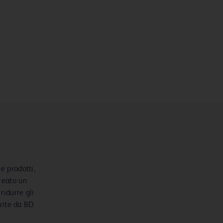
e prodotti,
reato un
ridurre gli
erite da BD