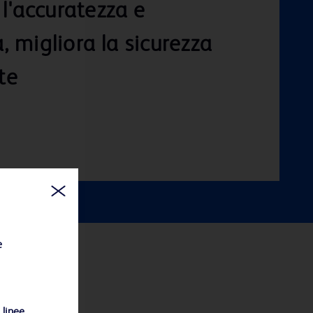
l'accuratezza e
a, migliora la sicurezza
te
e
 linee