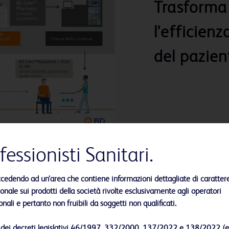
Trasforma 
l'efficienz
del pazien
fessionisti Sanitari.
ccedendo ad un’area che contiene informazioni dettagliate di caratter
nale sui prodotti della società rivolte esclusivamente agli operatori
onali e pertanto non fruibili da soggetti non qualificati.
i dei decreti legislativi 46/1997, 332/2000, 137/2022 e 138/2022 (e