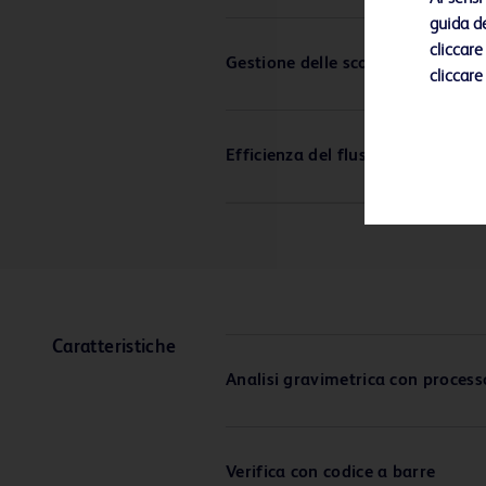
guida de
cliccare
Gestione delle scorte
cliccare
Efficienza del flusso di lavoro
Caratteristiche
Analisi gravimetrica con proces
Verifica con codice a barre