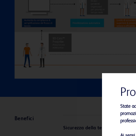
Pro
State a
promozio
Benefici
professi
Sicurezza della terapia
Ai sens