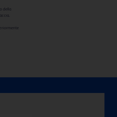
o della
accia.
teriormente