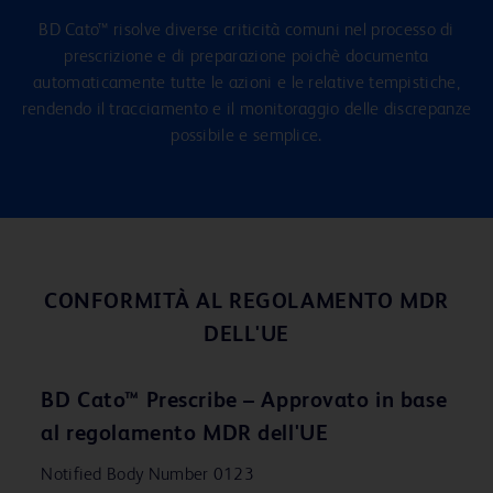
BD Cato™ risolve diverse criticità comuni nel processo di
prescrizione e di preparazione poichè documenta
automaticamente tutte le azioni e le relative tempistiche,
rendendo il tracciamento e il monitoraggio delle discrepanze
possibile e semplice.
CONFORMITÀ AL REGOLAMENTO MDR
DELL'UE
BD Cato™ Prescribe – Approvato in base
al regolamento MDR dell'UE
Notified Body Number 0123