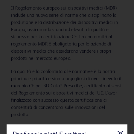
Il Regolamento europeo sui dispositivi medici (MDR)
include una nuova serie di norme che disciplinano la
produzione e la distribuzione dei dispositivi medici in
Europa, assicurando standard elevati di qualità e
sicurezza per la certificazione CE. La conformità al
regolamento MDR è obbligatoria per le aziende di
dispositivi medici che desiderano vendere i propri
prodotti nel mercato europeo.
La qualità e la conformità alle normative è la nostra
principale priorità e siamo orgogliosi di aver ricevuto il
marchio CE per BD Cato™ Prescribe, certificato ai sensi
del Regolamento sui dispositivi medici dell'UE. L'aver
finalizzato con successo questa certificazione ci
consentirà di concentrarci sulle innovazioni del
prodotto.
Nuova classificazione del prodotto