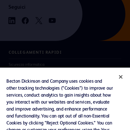
Seguici
COLLEGAMENTI RAPIDI
Sicurezza informatica
Carriere
Becton Dickinson and Company uses cookies and
Investitori
other tracking technologies (“Cookies”) to improve our
services, conduct analytics to gain insights about how
Notizie, media e blog
you interact with our websites and services, evaluate
La nostra azienda
and improve advertising, and enhance performance
and functionality. You can opt out of all non-Essential
Cookies by clicking “Reject Optional Cookies.” You can
Contattaci